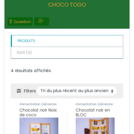
u
CHOCO TOGO
r
5
Question
PRODUITS
AVIS (
0
)
Trié du plus récent au plus ancien
4 résultats affichés
Filters
Alimentation Générale
Alimentation Générale
Chocolat noir Noix
Chocolat noir en
de coco
BLOC