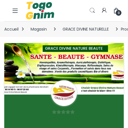
Skip to navigation
Skip to content
0
Accueil
Magasin
GRACE DIVINE NATURELLE
Pro
0
s