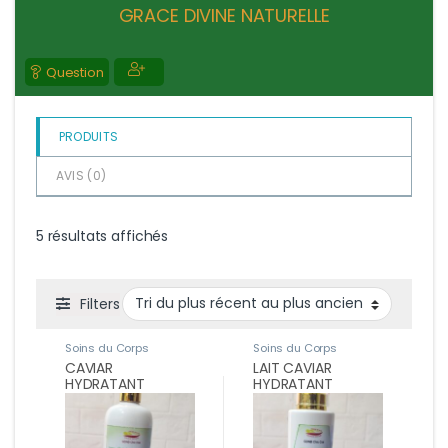
u
GRACE DIVINE NATURELLE
r
5
Question
PRODUITS
AVIS (
0
)
Trié du plus récent au plus ancien
5 résultats affichés
Filters
Soins du Corps
Soins du Corps
CAVIAR
LAIT CAVIAR
HYDRATANT
HYDRATANT