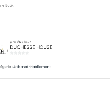
ne Batik
producteur
DUCHESSE HOUSE
0
s
égorie :
Artisanat-Habillement
u
r
5