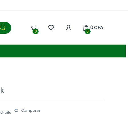
0
CFA
0
0
ik
Comparer
ouhaits