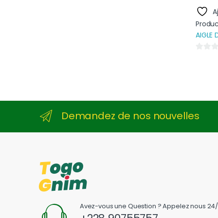
A
Produc
AIGLE 
0
s
u
r
5
Demandez de nos nouvelles
Avez-vous une Question ? Appelez nous 24/