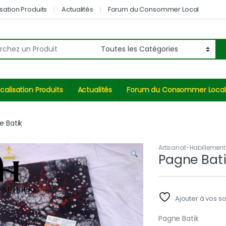
sation Produits
Actualités
Forum du Consommer Local
r:
calisation Produits
Actualités
Forum du Consommer Local
e Batik
Artisanat-Habillement
Pagne Bat
Ajouter à vos s
Pagne Batik