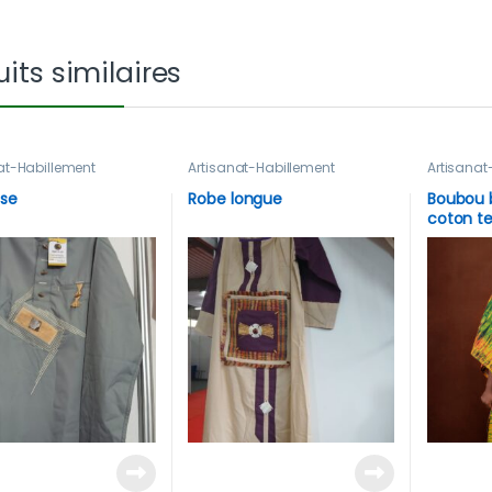
its similaires
at-Habillement
Artisanat-Habillement
Artisanat
se
Robe longue
Boubou b
coton te