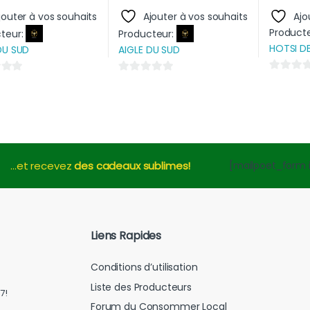
jouter à vos souhaits
Ajouter à vos souhaits
Ajo
Product
teur:
Producteur:
HOTSI D
DU SUD
AIGLE DU SUD
0
0
s
s
u
u
r
r
5
5
[mailpoet_form i
...et recevez
des cadeaux sublimes!
Liens Rapides
Conditions d’utilisation
Liste des Producteurs
7!
Forum du Consommer Local