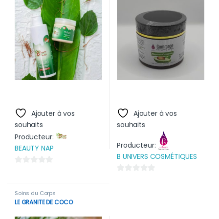
Ajouter à vos
Ajouter à vos
souhaits
souhaits
Producteur:
Producteur:
BEAUTY NAP
B UNIVERS COSMÉTIQUES
0
0
s
s
u
Soins du Corps
u
LE GRANITE DE COCO
r
r
5