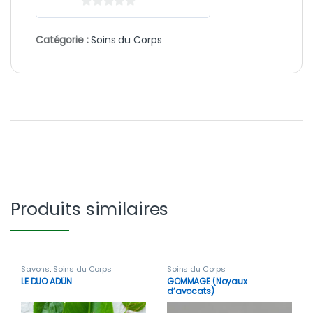
0
s
Catégorie :
Soins du Corps
u
r
5
Produits similaires
Savons
,
Soins du Corps
Soins du Corps
LE DUO ADÛN
GOMMAGE (Noyaux
d’avocats)