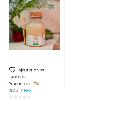
5
Ajouter à vos
souhaits
Producteur:
BEAUTY NAP
0
s
u
r
5