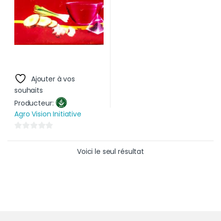
Ajouter à vos
souhaits
Producteur:
Agro Vision Initiative
0
s
Voici le seul résultat
u
r
5