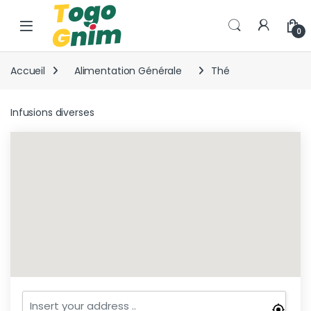
Skip to navigation
Skip to content
0
Accueil
Alimentation Générale
Thé
Infusions diverses