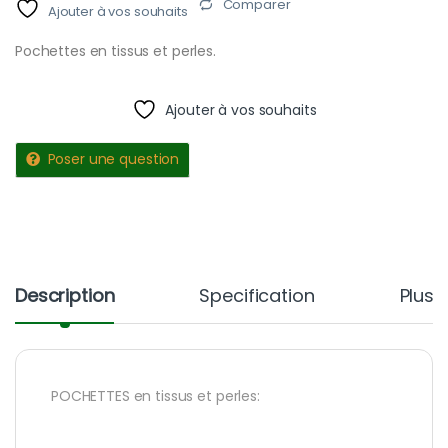
Comparer
Ajouter à vos souhaits
Pochettes en tissus et perles.
Ajouter à vos souhaits
Poser une question
Description
Specification
Plus 
POCHETTES en tissus et perles: