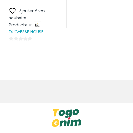
Ajouter à vos
souhaits
Producteur:
DUCHESSE HOUSE
0
s
u
r
5