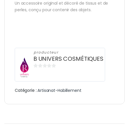
Un accessoire original et décoré de tissus et de
perles, conçu pour contenir des objets.
producteur
B UNIVERS COSMÉTIQUES
0
s
u
Catégorie :
Artisanat-Habillement
r
5