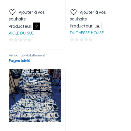
Ajouter à vos
Ajouter à vos
souhaits
souhaits
Producteur:
Producteur:
DUCHESSE HOUSE
AIGLE DU SUD
0
0
s
s
Artisanat-Habillement
u
u
Pagne teinté
r
r
5
5