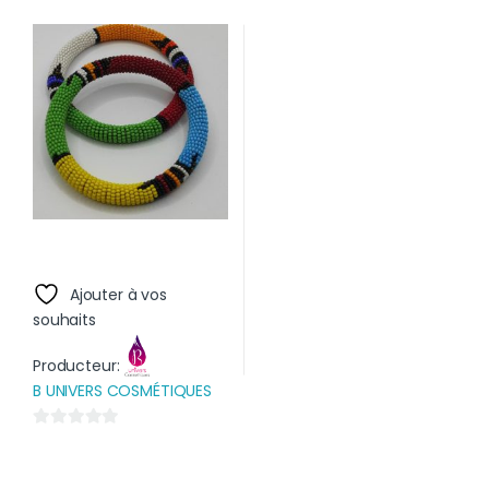
r
5
5
Ajouter à vos
souhaits
Producteur:
B UNIVERS COSMÉTIQUES
0
s
u