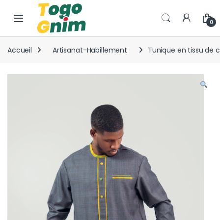
Skip to navigation
Skip to content
0
Accueil
Artisanat-Habillement
Tunique en tissu de co