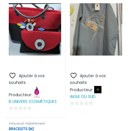
Ajouter à vos
Ajouter à vos
souhaits
souhaits
Producteur:
Producteur:
AIGLE DU SUD
B UNIVERS COSMÉTIQUES
0
0
s
s
u
Artisanat-Habillement
u
BRACELETS (M)
r