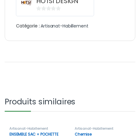
HOTSI DESIGN
0
s
Catégorie :
Artisanat-Habillement
u
r
5
Produits similaires
Artisanat-Habillement
Artisanat-Habillement
ENSEMBLE SAC + POCHETTE
Chemise